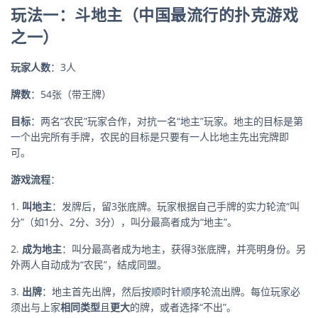
玩法一：斗地主（中国最流行的扑克游戏
之一）
玩家人数
：3人
牌数
：54张（带王牌）
目标
：两名“农民”玩家合作，对抗一名“地主”玩家。地主的目标是第
一个出完所有手牌，农民的目标是只要有一人比地主先出完牌即
可。
游戏流程
：
1.
叫地主
：发牌后，留3张底牌。玩家根据自己手牌的实力轮流“叫
分”（如1分、2分、3分），叫分最高者成为“地主”。
2.
成为地主
：叫分最高者成为地主，获得3张底牌，并亮明身份。另
外两人自动成为“农民”，结成同盟。
3.
出牌
：地主首先出牌，然后按顺时针顺序轮流出牌。每位玩家必
须出与上家
相同类型
且
更大
的牌，或者选择“不出”。