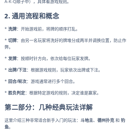
A-K-Q顺子中），具体看游戏规则。
2. 通用流程和概念
*
洗牌
：开始游戏前，将牌的顺序打乱。
*
切牌
：由另一名玩家将洗好的牌堆分成两半并调换位置，防止作
弊。
*
发牌
：按顺时针方向，依次给每位玩家发牌。
*
出牌/下注
：根据游戏规则，玩家依次出牌或下注。
*
回合/轮次
：游戏通常进行多个回合。
*
胜负判定
：根据特定游戏的规则，决定谁是赢家。
第二部分：几种经典玩法详解
这里介绍三种非常适合新手入门的玩法：
斗地主
、
德州扑克
和
钓
鱼
。