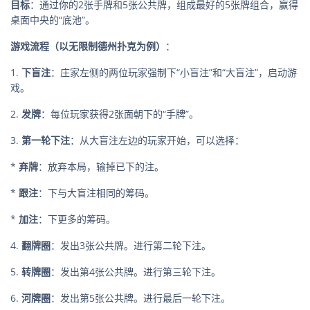
目标
：通过你的2张手牌和5张公共牌，组成最好的5张牌组合，赢得
桌面中央的“底池”。
游戏流程（以无限制德州扑克为例）
：
1.
下盲注
：庄家左侧的两位玩家强制下“小盲注”和“大盲注”，启动游
戏。
2.
发牌
：每位玩家获得2张面朝下的“手牌”。
3.
第一轮下注
：从大盲注左边的玩家开始，可以选择：
*
弃牌
：放弃本局，输掉已下的注。
*
跟注
：下与大盲注相同的筹码。
*
加注
：下更多的筹码。
4.
翻牌圈
：发出3张公共牌。进行第二轮下注。
5.
转牌圈
：发出第4张公共牌。进行第三轮下注。
6.
河牌圈
：发出第5张公共牌。进行最后一轮下注。