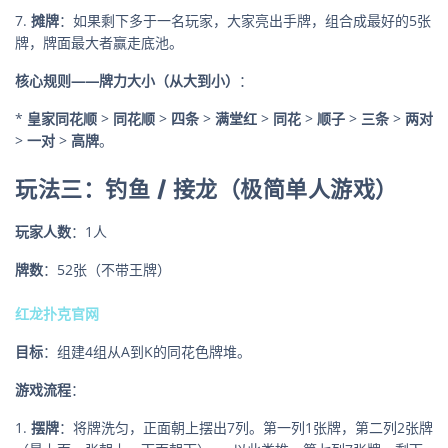
7.
摊牌
：如果剩下多于一名玩家，大家亮出手牌，组合成最好的5张
牌，牌面最大者赢走底池。
核心规则——牌力大小（从大到小）
：
*
皇家同花顺
>
同花顺
>
四条
>
满堂红
>
同花
>
顺子
>
三条
>
两对
>
一对
>
高牌
。
玩法三：钓鱼 / 接龙（极简单人游戏）
玩家人数
：1人
牌数
：52张（不带王牌）
红龙扑克官网
目标
：组建4组从A到K的同花色牌堆。
游戏流程
：
1.
摆牌
：将牌洗匀，正面朝上摆出7列。第一列1张牌，第二列2张牌