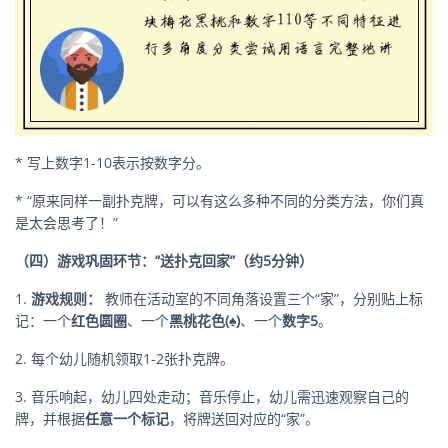
* 写上数字1-10表示按数字分。
* “原来同样一副扑克牌，可以有这么多种不同的分类方法，你们真
是太会思考了！”
（四）游戏巩固环节：“送扑克回家”（约5分钟）
1.
游戏规则：
教师在活动室的不同角落设置三个“家”，分别贴上标
记：一个
红色圆圈
、一个
黑桃花色(♠)
、一个
数字5
。
2. 每个幼儿随机领取1-2张扑克牌。
3. 音乐响起，幼儿四处走动；音乐停止，幼儿需迅速观察自己的
牌，并根据
任意一个标记
，将牌送回对应的“家”。