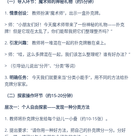
（一）导入环节：魔术师的神秘礼物（约5分钟）
1.
情景创设：
教师扮演“魔术师”，出示一盒扑克牌。
> 师：“小朋友们好！今天魔术师带来了一份神秘的礼物——扑克
牌！但是它现在太乱了，你们能帮我把它们整理整齐吗？”
2.
引发兴趣：
教师将一堆混在一起的扑克牌散在桌上。
> 师：“哇，这么多牌混在一起，我们该怎么整理呢？谁有好办法？”
> （引导幼儿说出“分开”、“分类”等词）
3.
明确任务：
今天我们就要来当“分类小能手”，用不同的方法给扑
克牌分家家。
（二）探索操作环节（约15-20分钟）
层次一：个人自由探索——发现一种分类方法
1. 教师将扑克牌分发给每个幼儿一小叠（约10-15张）。
2. 提出要求：“请你用一种好方法，把自己的扑克牌分一分。分好