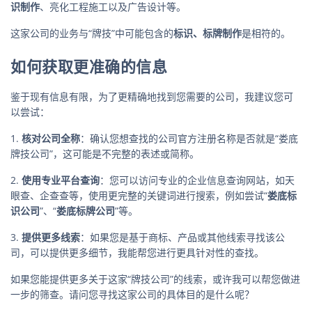
识制作
、亮化工程施工以及广告设计等。
这家公司的业务与“牌技”中可能包含的
标识、标牌制作
是相符的。
如何获取更准确的信息
鉴于现有信息有限，为了更精确地找到您需要的公司，我建议您可
以尝试：
1.
核对公司全称
：确认您想查找的公司官方注册名称是否就是“娄底
牌技公司”，这可能是不完整的表述或简称。
2.
使用专业平台查询
：您可以访问专业的企业信息查询网站，如天
眼查、企查查等，使用更完整的关键词进行搜索，例如尝试“
娄底标
识公司
”、“
娄底标牌公司
”等。
3.
提供更多线索
：如果您是基于商标、产品或其他线索寻找该公
司，可以提供更多细节，我能帮您进行更具针对性的查找。
如果您能提供更多关于这家“牌技公司”的线索，或许我可以帮您做进
一步的筛查。请问您寻找这家公司的具体目的是什么呢？