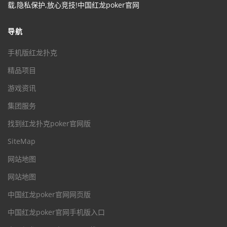
载,隐私保护,放心竞技!中国红龙poker官网
导航
手机版红龙扑克
精品项目
游戏资讯
集团服务
找到红龙扑克poker官网版
SiteMap
网站地图
网站地图
中国红龙poker官网网页版
中国红龙poker官网手机版入口